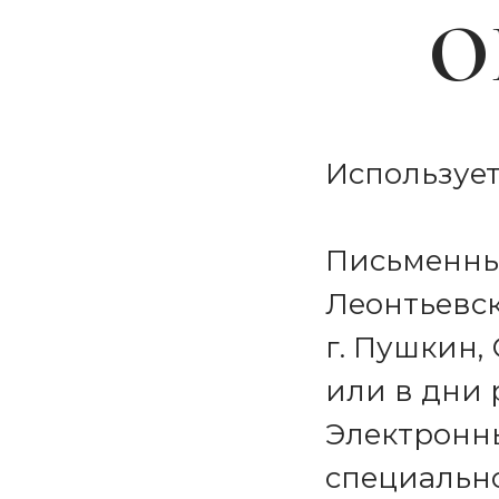
О
Использует
Письменны
Леонтьевская
г. Пушкин, 
или в дни р
Электронн
специальн