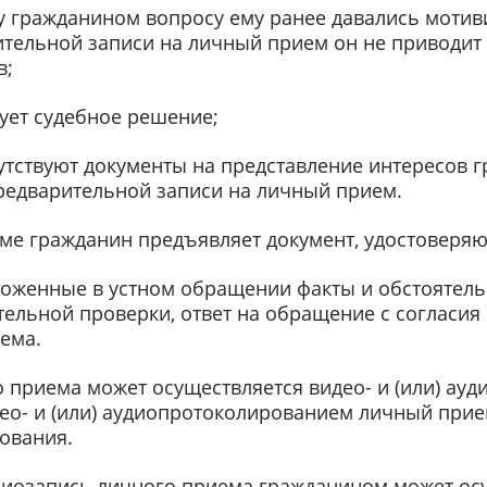
у гражданином вопросу ему ранее давались моти
ительной записи на личный прием он не приводит
в;
ует судебное решение;
утствуют документы на представление интересов г
редварительной записи на личный прием.
ме гражданин предъявляет документ, удостоверяю
ложенные в устном обращении факты и обстоятель
ельной проверки, ответ на обращение с согласия
ема.
 приема может осуществляется видео- и (или) ау
ео- и (или) аудиопротоколированием личный прием
ования.
удиозапись личного приема гражданином может ос