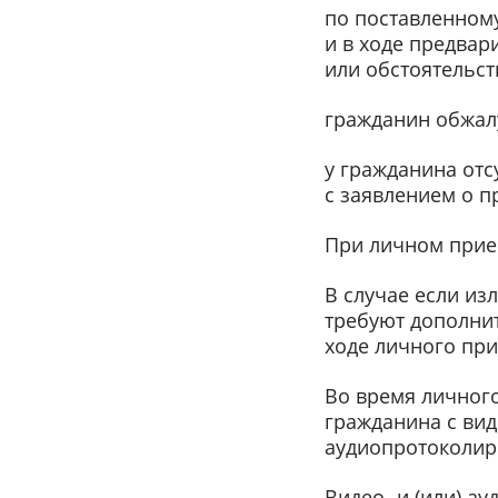
по поставленном
и в ходе предвар
или обстоятельст
гражданин обжал
у гражданина отс
с заявлением о п
При личном прие
В случае если из
требуют дополнит
ходе личного при
Во время личного
гражданина с вид
аудиопротоколир
Видео- и (или) а