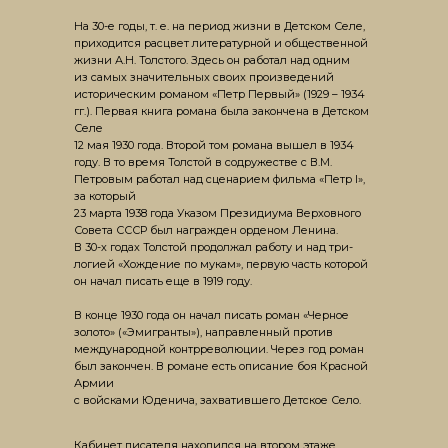
На 30-е годы, т. е. на период жизни в Детском Селе,
приходится расцвет литературной и общественной
жизни А.Н. Толстого. Здесь он работал над одним
из самых значительных своих произведений
историческим романом «Петр Первый» (1929 – 1934
гг.). Первая книга романа была закончена в Дет­ском
Селе
12 мая 1930 года. Второй том романа вышел в 1934
году. В то время Толстой в содружестве с В.М.
Петровым работал над сценарием фильма «Петр I»,
за который
23 марта 1938 года Указом Президиума Верховного
Со­вета СССР был награжден орденом Ленина.
В 30-х годах Толстой продолжал работу и над три­
логией «Хождение по мукам», первую часть которой
он начал писать еще в 1919 году.
В конце 1930 года он начал писать роман «Черное
золото» («Эми­гранты»), направленный против
международной контр­революции. Через год роман
был закончен. В романе есть описание боя Красной
Армии
с войсками Юдени­ча, захватившего Детское Село.
Кабинет писателя находился на втором эта­же,