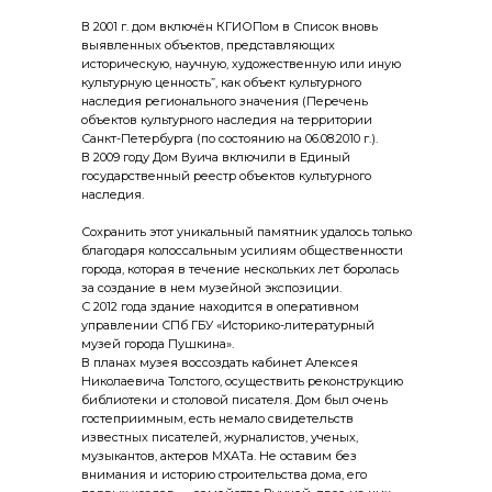
В 2001 г. дом включён КГИОПом в Список вновь
выявленных объектов, представляющих
историческую, научную, художественную или иную
культурную ценность”, как объект культурного
наследия регионального значения (Перечень
объектов культурного наследия на территории
Санкт-Петербурга (по состоянию на 06.08.2010 г.).
В 2009 году Дом Вуича включили в Единый
государственный реестр объектов культурного
наследия.
Сохранить этот уникальный памятник удалось только
благодаря колоссальным усилиям общественности
города, которая в течение нескольких лет боролась
за создание в нем музейной экспозиции.
С 2012 года здание находится в оперативном
управлении СПб ГБУ «Историко-литературный
музей города Пушкина».
В планах музея воссоздать кабинет Алексея
Николаевича Толстого, осуществить реконструкцию
библиотеки и столовой писателя. Дом был очень
гостеприимным, есть немало свидетельств
известных писателей, журналистов, ученых,
музыкантов, актеров МХАТа. Не оставим без
внимания и историю строительства дома, его