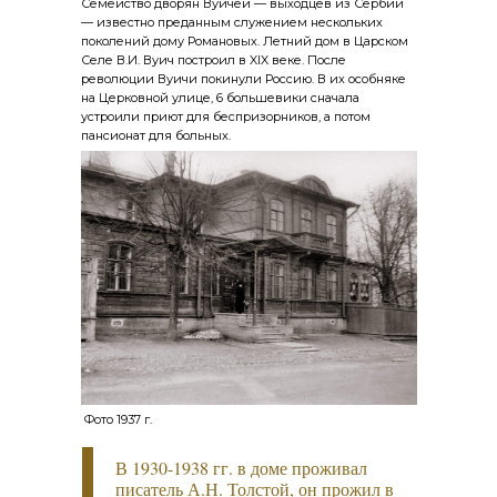
Семейство дворян Вуичей — выходцев из Сербии
— известно преданным служением нескольких
поколений дому Романовых. Летний дом в Царском
Селе В.И. Вуич построил в XIX веке. После
революции Вуичи покинули Россию. В их особняке
на Церковной улице, 6 большевики сначала
устроили приют для беспризорников, а потом
пансионат для больных.
Фото 1937 г.
В 1930-1938 гг. в доме проживал
писатель А.Н. Толстой, он прожил в