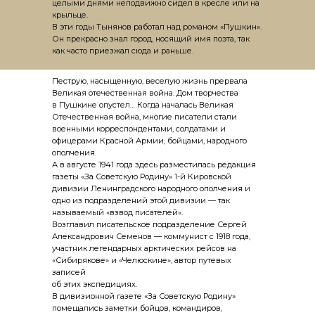
целыми днями неподвижно сидел в кресле или на
крыльце.
В эти годы Тынянов работал над романом «Пушкин».
Он прекрасно знал город, носящий имя поэта, так
как часто приезжал сюда и раньше.
Пеструю, насыщенную, веселую жизнь прервала
Великая отечественная война. Дом творчества
в Пушкине опустел… Когда началась Великая
Отечественная война, многие писатели стали
военными корреспондентами, солдатами и
офицерами Красной Армии, бойцами, народного
ополчения.
А в августе 1941 года здесь разместилась редакция
газеты «За Советскую Родину» 1-й Кировской
дивизии Ленинградского народного ополчения и
одно из подразделений этой дивизии — так
называемый «взвод писателей».
Возглавил писательское подразделение Сергей
Александрович Семенов — коммунист с 1918 года,
участник легендарных арктических рейсов на
«Сибирякове» и «Челюскине», автор путевых
записей
об этих экспедициях.
В дивизионной газете «За Советскую Родину»
помещались заметки бойцов, командиров,