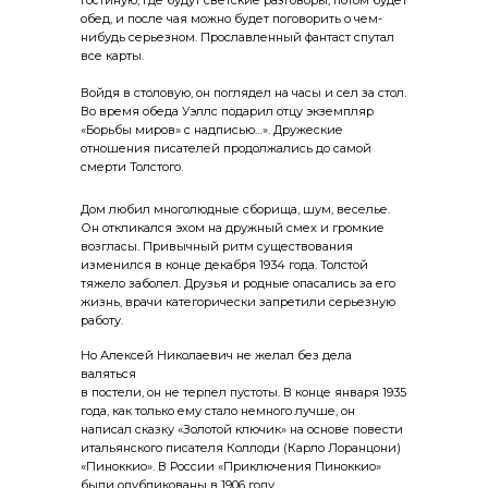
гостиную, где будут светские разговоры, потом будет
обед, и после чая можно будет поговорить о чем-
нибудь серьезном. Прославленный фантаст спутал
все карты.
Войдя в столовую, он поглядел на часы и сел за стол.
Во время обеда Уэллс подарил отцу экземпляр
«Борьбы миров» с надписью…». Дружеские
отношения писателей продолжались до самой
смерти Толстого.
Дом любил многолюдные сборища, шум, веселье.
Он откликался эхом на дружный смех и громкие
возгласы. Привычный ритм существования
изменился в конце декабря 1934 года. Толстой
тяжело заболел. Друзья и родные опасались за его
жизнь, врачи категорически запретили серьезную
работу.
Но Алексей Николаевич не желал без дела
валяться
в постели, он не терпел пустоты. В конце января 1935
года, как только ему ста­ло немного лучше, он
написал сказку «Золотой клю­чик» на основе повести
итальянского писателя Коллоди (Карло Лоранцони)
«Пиноккио». В России «Приключения Пиноккио»
были опубликованы в 1906 году.