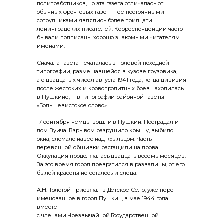
политработников, но эта газета отличалась от
обычных фронтовых газет — ее постоянными
сотрудниками являлись более тридцати
ленинградских писателей. Корреспонденции часто
бывали подписаны хорошо знакомыми читателям
именами.
Сначала газета печаталась в полевой походной
типографии, размещавшейся в кузове грузовика,
а с двадцатых чисел августа 1941 года, когда дивизия
после жестоких и кровопролитных боев находилась
в Пушкине,— в типографии районной газеты
«Большевистское слово».
17 сентября немцы вошли в Пушкин. Пострадал и
дом Вуича. Взрывом разрушило крышу, выбило
окна, сломало навес над крыльцом. Часть
деревянной обшивки растащили на дрова.
Оккупация продолжалась двадцать восемь месяцев.
За это время город превратился в развалины, от его
былой красоты не осталось и следа.
А.Н. Толстой приезжал в Детское Село, уже пере­
именованное в город Пушкин, в мае 1944 года
вместе
с членами Чрезвычайной Государственной