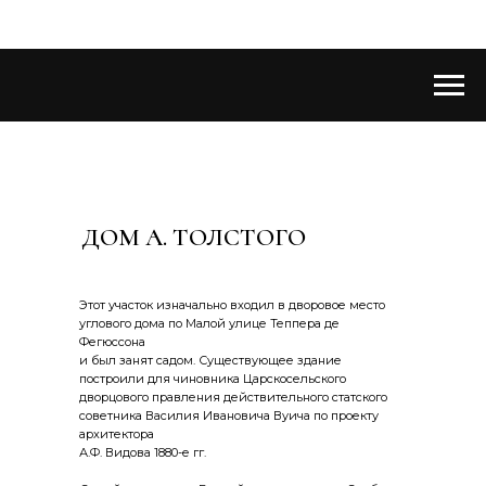
ДОМ А. ТОЛСТОГО
Этот участок изначально входил в дворовое место
углового дома по Малой улице Теппера де
Фегюссона
и был занят садом. Существующее здание
построили для чиновника Царскосельского
дворцового правления действительного статского
советника Василия Ивановича Вуича по проекту
архитектора
А.Ф. Видова 1880-е гг.