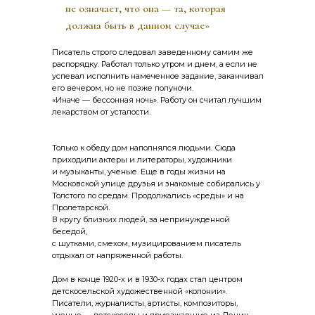
не означает, что она — та, которая
должна быть в данном случае»
Писатель строго следовал заведенному самим же
распорядку. Работал только утром и днем, а если не
успевал исполнить намеченное задание, заканчивал
его вечером, но не позже полуночи.
«Иначе — бессонная ночь». Работу он считал лучшим
лекарством от усталости.
Только к обеду дом наполнялся людьми. Сюда
приходили актеры и литераторы, художники
и музыканты, ученые. Еще в годы жизни на
Московской улице друзья и знакомые собирались у
Толстого по средам. Продолжались «среды» и на
Пролетарской.
В кругу близких людей, за непринужденной
беседой,
с шутками, смехом, музицированием писатель
отдыхал от напряженной работы.
Дом в конце 1920-х и в 1930-х годах стал центром
детскосельской художественной «колонии».
Писатели, журналисты, артисты, композиторы,