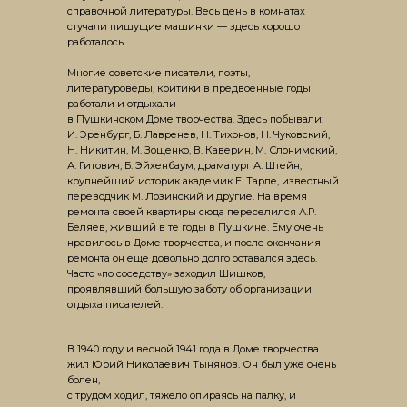
справочной литературы. Весь день в комнатах
стучали пишущие машинки — здесь хорошо
работалось.
Многие советские писатели, поэты,
литературоведы, критики в предвоенные годы
работали и отдыхали
в Пушкинском Доме творчества. Здесь побывали:
И. Эренбург, Б. Лавренев, Н. Тихонов, Н. Чуковский,
Н. Никитин, М. Зощенко, В. Каверин, М. Слонимский,
А. Гитович, Б. Эйхенбаум, драматург А. Штейн,
крупнейший историк академик Е. Тарле, известный
переводчик М. Лозинский и другие. На время
ремонта своей квартиры сюда переселился А.Р.
Беляев, живший в те годы в Пушкине. Ему очень
нравилось в Доме творчества, и после окончания
ремонта он еще довольно долго оставался здесь.
Часто «по соседству» заходил Шишков,
проявлявший большую заботу об организации
отдыха писателей.
В 1940 году и весной 1941 года в Доме творчества
жил Юрий Николаевич Тынянов. Он был уже очень
болен,
с трудом ходил, тяжело опираясь на палку, и