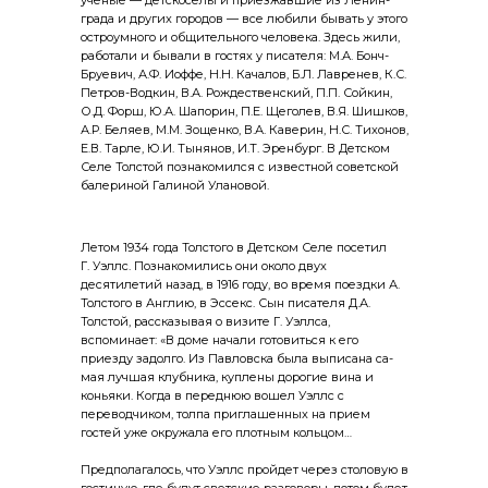
ученые — детскоселы и приезжавшие из Ленин­
града и других городов — все любили бывать у этого
остроумного и общительного человека. Здесь жили,
работали и бывали в гостях у писателя: М.А. Бонч-
Бруевич, А.Ф. Иоффе, Н.Н. Качалов, Б.Л. Лавренев, К.С.
Петров-Водкин, В.А. Рождественский, П.П. Сойкин,
О.Д. Форш, Ю.А. Шапорин, П.Е. Щеголев, В.Я. Шишков,
А.Р. Беляев, М.М. Зощенко, В.А. Каверин, Н.С. Тихонов,
Е.В. Тарле, Ю.И. Тынянов, И.Т. Эренбург. В Детском
Селе Толстой познакомился с известной советской
балериной Галиной Улановой.
Летом 1934 года Толстого в Детском Селе посетил
Г. Уэллс. Познакомились они около двух
десятилетий назад, в 1916 году, во время поездки А.
Толстого в Ан­глию, в Эссекс. Сын писателя Д.А.
Толстой, рассказывая о визите Г. Уэллса,
вспоминает: «В доме начали готовиться к его
приезду задолго. Из Павловска была выписана са­
мая лучшая клубника, куплены дорогие вина и
коньяки. Когда в переднюю вошел Уэллс с
переводчиком, толпа приглашенных на прием
гостей уже окружала его плот­ным кольцом…
Предполагалось, что Уэллс пройдет через столовую в