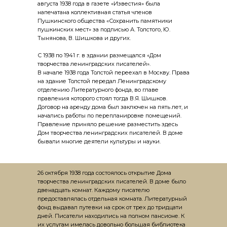
августа 1938 года в газете «Известия» была
напечатана коллективная статья членов
Пушкинского общества «Сохранить памятники
пушкинских мест» за подписью А. Толстого, Ю.
Тынянова, В. Шишкова и дру­гих.
С 1938 по 1941 г. в здании размещался «Дом
творчества ленинградских писателей».
В начале 1938 года Толстой переехал в Москву. Права
на здание Толстой передал Ленинградскому
отделению Литературного фонда, во главе
правления которого стоял тогда В.Я. Шишков.
Договор на аренду дома был заключен на пять лет, и
начались работы по перепланировке помещений.
Правление приняло решение разместить здесь
Дом творчества ленинградских писателей. В доме
бывали многие деятели культуры и науки.
26 октября 1938 года состоялось открытие Дома
творчества ленинградских писателей. В доме было
двенадцать комнат. Каждому писателю
предоставлялась отдельная комната. Литературный
фонд выдавал путевки на срок от трех до тридцати
дней. Писатели находились на полном пансионе. К
их услугам имелась довольно большая библиотека