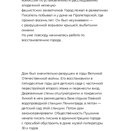
комиссии по установлению и расследованию
злодеяний немецко-
фа­шистских захватчиков. Город лежал в развалинах.
Пи­сатель побывал и у дома на Пролетарской, где
прожил восемь лет. Он был неузнаваем —
с разрушенной взры­вом крышей, выбитыми
окнами.
Но уже повсюду начи­налась работа по
восстановлению города…
Дом был значительно разрушен в годы Великой
Отечественной войны. Его восстановили в
пятидесятые годы для детского сада с частичной
перестройкой второго этажа и перенесли вход.
Деревянные стены отштукатурили и покрасили.
Зимой в нем размещалась База отдыха Главной
водопроводной станции Ленинграда, а летом —
детский сад этой станции. Потом дом
законсервировали. Общественность Пушкина
начала писать письма в администрацию города
с просьбой обустроить в доме музей литературы
30-х годов.