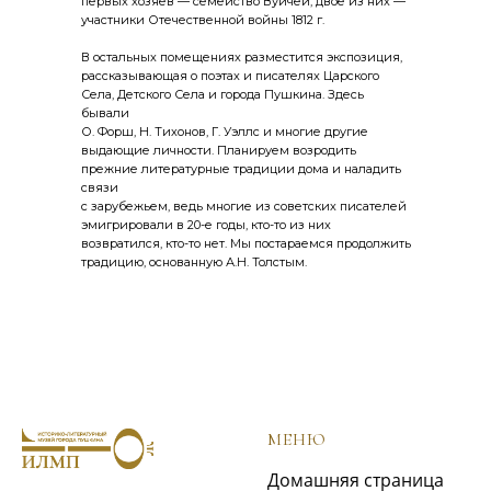
первых хозяев — семейство Вуичей, двое из них —
участники Отечественной войны 1812 г.
В остальных помещениях разместится экспозиция,
рассказывающая о поэтах и писателях Царского
Села, Детского Села и города Пушкина. Здесь
бывали
О. Форш, Н. Тихонов, Г. Уэллс и многие другие
выдающие личности. Планируем возродить
прежние литературные традиции дома и наладить
связи
с зарубежьем, ведь многие из советских писателей
эмигрировали в 20-е годы, кто-то из них
возвратился, кто-то нет. Мы постараемся продолжить
традицию, основанную А.Н. Толстым.
МЕНЮ
Домашняя страница