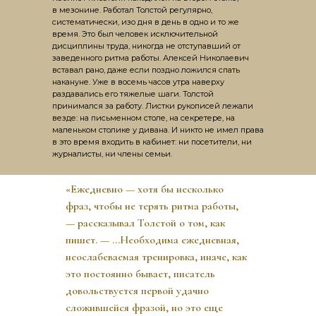
в мезонине. Работал Толстой регулярно,
систематически, изо дня в день в одно и то же
время. Это был человек исключи­тельной
дисциплины труда, никогда не отступавший от
заведенного ритма работы. Алексей Николаевич
вставал рано, даже если поздно ложился спать
накануне. Уже в восемь часов утра наверху
раздавались его тяжелые шаги. Толстой
принимался за работу. Листки рукописей лежали
везде: на письменном столе, на секретере, на
маленьком столике у дивана. И никто не имел права
в это время входить в кабинет: ни посетители, ни
журналисты, ни члены семьи.
«Ежедневно — хотя бы несколько
фраз, чтобы не терять ритма работы,
— рассказывал Толстой о том, как
пишет. — ...Необходима ежедневная,
неослабеваемая тренировка, иначе, как
это постоянно бывает, писатель
довольствуется первой удачно
сложившейся фразой, но это еще