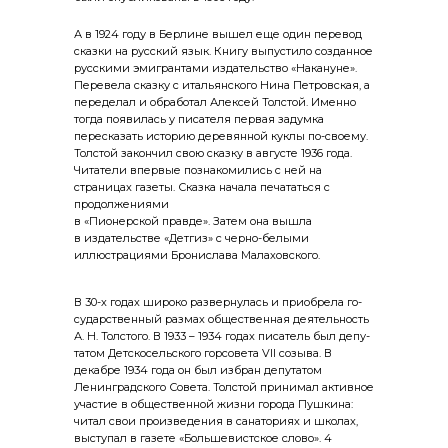
А в 1924 году в Берлине вышел еще один перевод
сказки на русский язык. Книгу выпустило созданное
русскими эмигрантами издательство «Накануне».
Перевела сказку с итальянского Нина Петровская, а
переделал и обработал Алексей Толстой. Именно
тогда появилась у писателя первая задумка
пересказать историю деревянной куклы по-своему.
Толстой закончил свою сказку в августе 1936 года.
Читатели впервые познакомились с ней на
страницах газеты. Сказка начала печататься с
продолжениями
в «Пионерской правде». Затем она вышла
в издательстве «Детгиз» с черно-белыми
иллюстрациями Бронислава Малаховского.
В 30-х годах широко развернулась и приобрела го­
сударственный размах общественная деятельность
А. Н. Толстого. В 1933 – 1934 годах писатель был депу­
татом Детскосельского горсовета VII созыва. В
декабре 1934 года он был избран депутатом
Ленинградского Со­вета. Толстой принимал активное
участие в общественной жизни города Пушкина:
читал свои произведения в са­наториях и школах,
выступал в газете «Большевистское слово». 4