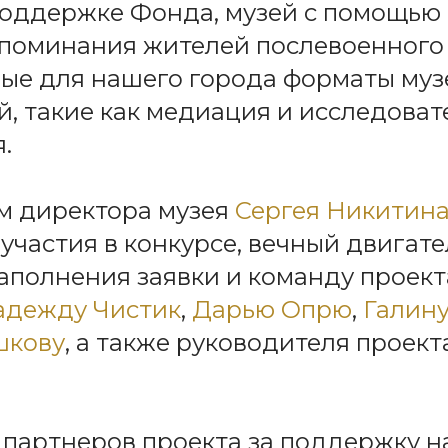
оддержке Фонда, музей с помощью
споминания жителей послевоенного
ые для нашего города форматы му
, такие как медиация и исследоват
.
м директора музея
Сергея Никитин
участия в конкурсе, вечный двигате
аполнения заявки и команду проек
адежду Чистик
,
Дарью Опрю
,
Галину
шкову
, а также руководителя проек
партнеров проекта за поддержку н