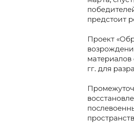
победителей
предстоит р
Проект «Обр
возрождения
материалов 
гг. для раз
Промежуточн
восстановле
послевоенны
пространств