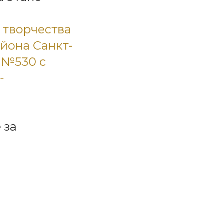
и
 творчества
йона Санкт-
 №530 с
-
 за