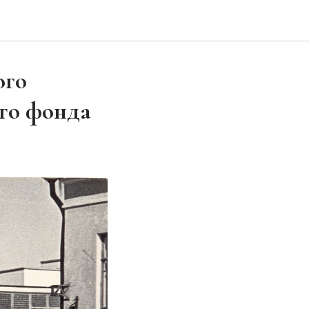
ого
ого фонда