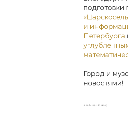
подготовки 
«Царскосель
и информац
Петербурга
углубленным
математичес
Город и муз
новостями!
2026-03-18 11:43