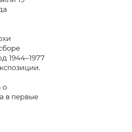
да
охи
сборе
од 1944–1977
экспозиции.
 о
а в первые