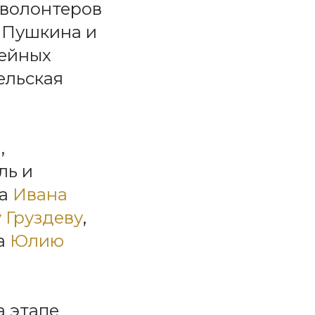
 волонтеров
 Пушкина и
зейных
ельская
а
,
ль и
та
Ивана
 Груздеву
,
та
Юлию
а этапе