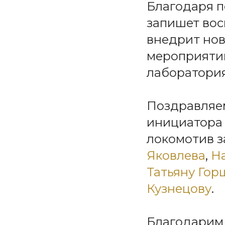
Благодаря п
запишет во
внедрит нов
мероприятий
лаборатория
Поздравляе
инициатора 
локомотив з
Яковлева
,
Н
Татьяну Гор
Кузнецову
.
Благодарим 