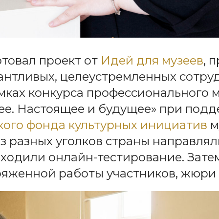
ртовал проект от
Идей для музеев
, 
антливых, целеустремленных сотру
амках конкурса профессионального 
ее. Настоящее и будущее» при под
ого фонда культурных инициатив
м
з разных уголков страны направлял
оходили онлайн-тестирование. Зате
яженной работы участников, жюри 