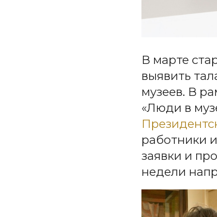
В марте ста
выявить тал
музеев. В р
«Люди в муз
Президентск
работники и
заявки и пр
недели напр