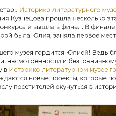
ретарь
Историко-литературного муз
ия Кузнецова прошла несколько эт
онкурса и вышла в финал. В финале 
орой была Юлия, заняла первое мест
его музея гордится Юлией! Ведь б
и, насмотренности и безграничном
у в
Историко-литературном музее г
ждаются новые проекты, которые п
слу посетителей окунуться в истор