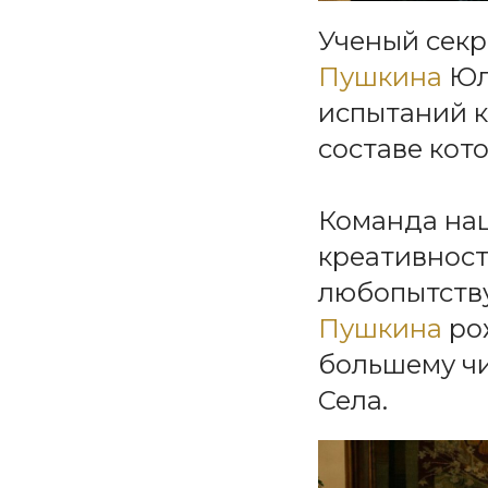
Ученый сек
Пушкина
Юл
испытаний к
составе кот
Команда наш
креативност
любопытств
Пушкина
ро
большему чи
Села.