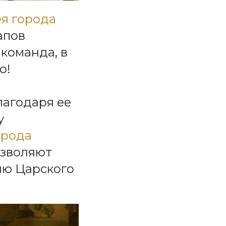
ея города
апов
команда, в
о!
лагодаря ее
у
орода
озволяют
ию Царского