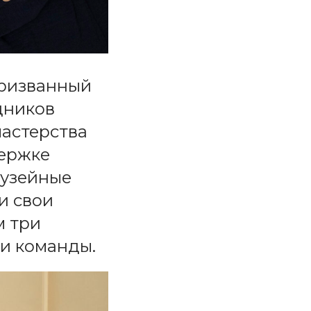
призванный
дников
мастерства
держке
узейные
и свои
м три
и команды.