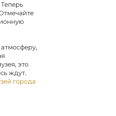
 Теперь
 Отмечайте
ционную
 атмосферу,
ая
узея, это
есь ждут.
зей города