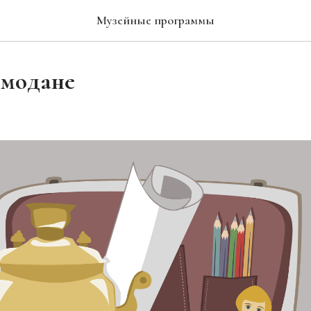
Музейные программы
емодане