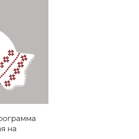
программа
я на