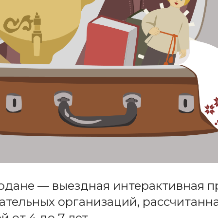
одане — выездная интерактивная 
ательных организаций, рассчитанна
й от 4 до 7 лет.