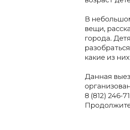
В небольшо
вещи, расск
города. Дет
разобраться
какие из ни
Данная вые
организован
8 (812) 246-71
Продолжител